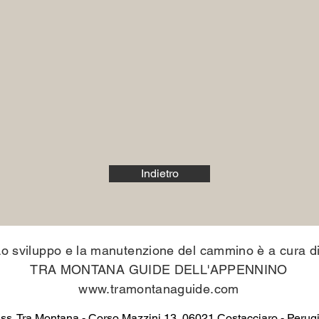
Indietro
Lo sviluppo e la manutenzione del cammino è a cura d
TRA MONTANA GUIDE DELL'APPENNINO
www.tramontanaguide.com
ss. Tra Montana - Corso Mazzini 13,
06021 Costacciaro - Perug