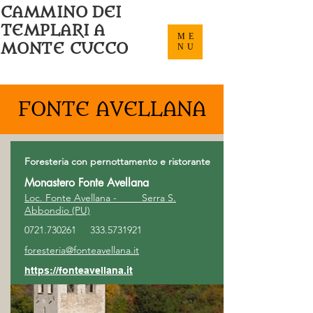
CAMMINO DEI
TEMPLARI
A
ME
MONTE CUCCO
NU
FONTE AVELLANA
Foresteria con pernottamento e ristorante
Monastero Fonte Avellana
Loc. Fonte Avellana - Serra S.
Abbondio (PU)
0721.730261
333.5731921
foresteria@fonteavellana.it
https://fonteavellana.it